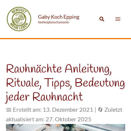
Zum
Mai
Inhalt
Gaby Koch Epping
Suchen
Me
Seelenplanschamanin
springen
Rauhnächte Anleitung,
Rituale, Tipps, Bedeutung
jeder Rauhnacht
📅 Erstellt am: 13. Dezember 2021
|
🔄 Zuletzt
aktualisiert am: 27. Oktober 2025