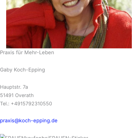
Praxis für Mehr-Leben
Gaby Koch-Epping
Hauptstr. 7a
51491 Overath
Tel.: +4915792310550
praxis@koch-epping.de