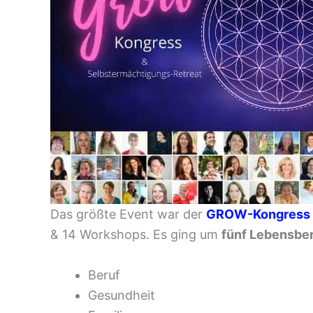
Das größte Event war der
GROW-Kongress m
& 14 Workshops. Es ging um
fünf Lebensber
Beruf
Gesundheit