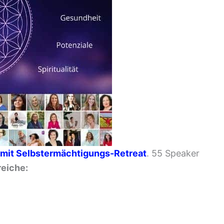
it Selbstermächtigungs-Retreat
. 55 Speaker
eiche: