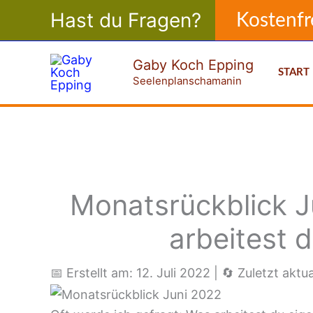
Zum
Hast du Fragen?
Kostenfr
Inhalt
springen
Gaby Koch Epping
START
Seelenplanschamanin
Monatsrückblick J
arbeitest d
📅 Erstellt am: 12. Juli 2022
|
🔄 Zuletzt aktu