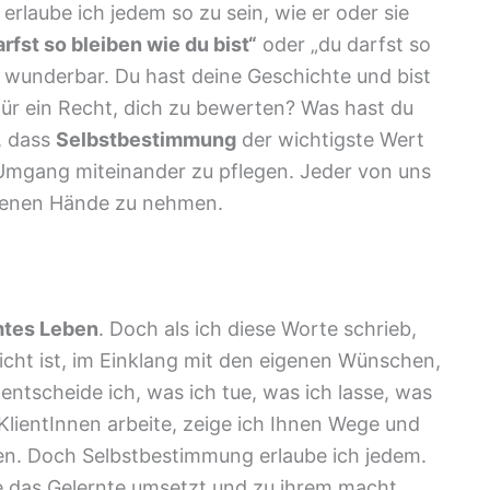
rlaube ich jedem so zu sein, wie er oder sie
arfst so bleiben wie du bist“
oder „du darfst so
st wunderbar. Du hast deine Geschichte und bist
 für ein Recht, dich zu bewerten? Was hast du
, dass
Selbstbestimmung
der wichtigste Wert
Umgang miteinander zu pflegen. Jeder von uns
eigenen Hände zu nehmen.
mtes Leben
. Doch als ich diese Worte schrieb,
leicht ist, im Einklang mit den eigenen Wünschen,
 entscheide ich, was ich tue, was ich lasse, was
KlientInnen arbeite, zeige ich Ihnen Wege und
nen. Doch Selbstbestimmung erlaube ich jedem.
ie das Gelernte umsetzt und zu ihrem macht