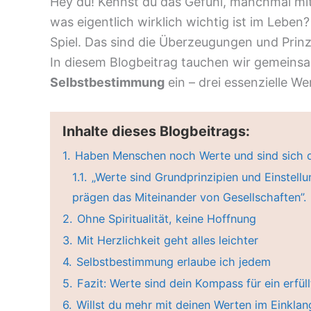
Hey du! Kennst du das Gefühl, manchmal mitt
was eigentlich wirklich wichtig ist im Leb
Spiel. Das sind die Überzeugungen und Prinz
In diesem Blogbeitrag tauchen wir gemeinsa
Selbstbestimmung
ein – drei essenzielle W
Inhalte dieses Blogbeitrags:
1.
Haben Menschen noch Werte und sind sich 
1.1.
„Werte sind Grundprinzipien und Einstell
prägen das Miteinander von Gesellschaften”.
2.
Ohne Spiritualität, keine Hoffnung
3.
Mit Herzlichkeit geht alles leichter
4.
Selbstbestimmung erlaube ich jedem
5.
Fazit: Werte sind dein Kompass für ein erfül
6.
Willst du mehr mit deinen Werten im Einklan