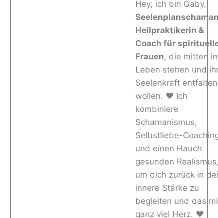
Hey, ich bin Gaby,
Seelenplanschaman
Heilpraktikerin &
Coach für spirituell
Frauen
, die mitten i
Leben stehen und ih
Seelenkraft entfalten
wollen. ❤️ Ich
kombiniere
Schamanismus,
Selbstliebe-Coachin
und einen Hauch
gesunden Realismus
um dich zurück in de
innere Stärke zu
begleiten und das mi
ganz viel Herz. ❤️