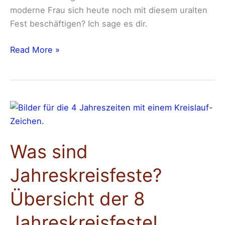
moderne Frau sich heute noch mit diesem uralten
Fest beschäftigen? Ich sage es dir.
Read More »
Was
sind
Jahreskreisfeste?
Was sind
Übersicht
der
Jahreskreisfeste?
8
Jahreskreisfeste!
Übersicht der 8
Jahreskreisfeste!