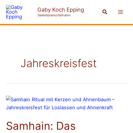
Zum
Mai
Gaby Koch Epping
Suchen
Inhalt
Seelenplanschamanin
Men
springen
Jahreskreisfest
Samhain:
Das
Jahreskreisfest
Samhain: Das
der
Ahnenkraft