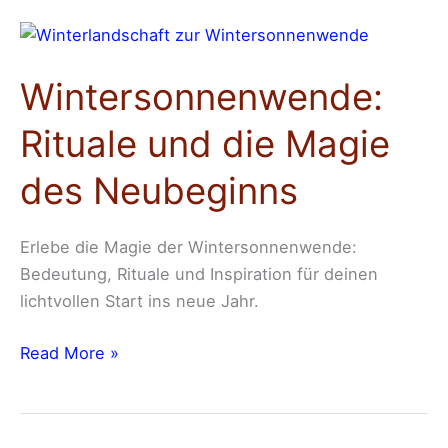
Wintersonnenwende:
Rituale
Wintersonnenwende:
und
die
Rituale und die Magie
Magie
des
des Neubeginns
Neubeginns
Erlebe die Magie der Wintersonnenwende:
Bedeutung, Rituale und Inspiration für deinen
lichtvollen Start ins neue Jahr.
Read More »