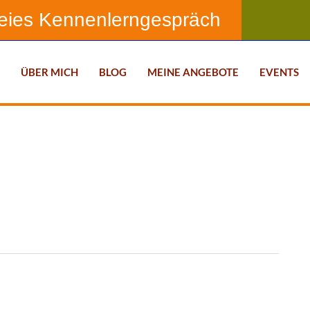
reies Kennenlerngespräch
T
ÜBER MICH
BLOG
MEINE ANGEBOTE
EVENTS