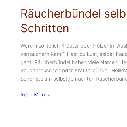
selber
Räucherbündel selb
machen
–
Schritten
DIY
in
6
Warum sollte ich Kräuter oder Hölzer im Aus
Schritten
verräuchern kann? Hast du Lust, selber Räuc
geht. Räucherbündel haben viele Namen. Je
Räucherbuschen oder Kräuterbündel. Heilkr
Schönste am selbstgemachten Räucherbündel 
Read More »