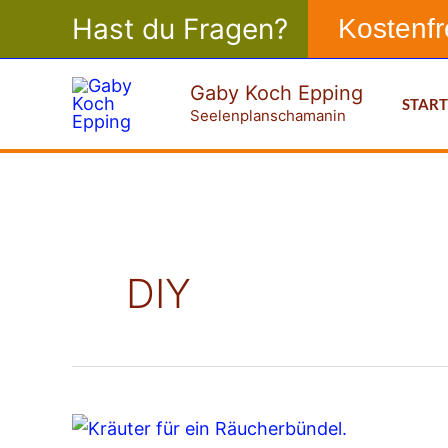
Zum
Hast du Fragen?
Kostenf
Inhalt
springen
Gaby Koch Epping
STAR
Seelenplanschamanin
DIY
Räucherbündel