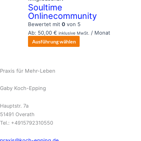
Soultime
weist
Onlinecommunity
mehrere
Varianten
Bewertet mit
0
von 5
auf.
Ab:
50,00
€
/ Monat
inklusive MwSt.
Die
Ausführung wählen
Optionen
können
auf
Praxis für Mehr-Leben
der
Produktseite
Gaby Koch-Epping
gewählt
werden
Hauptstr. 7a
51491 Overath
Tel.: +4915792310550
praxis@koch-epping.de