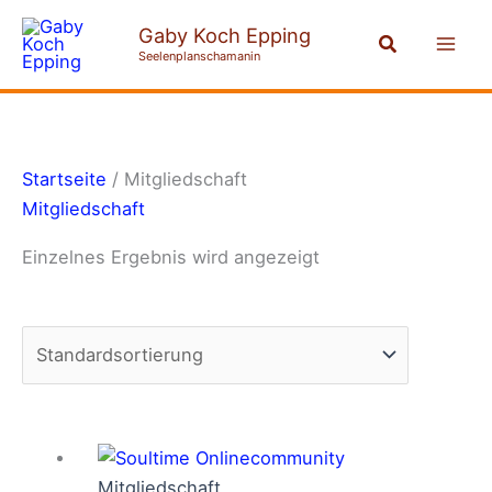
Zum
Mai
Gaby Koch Epping
Suchen
Inhalt
Seelenplanschamanin
Men
springen
Startseite
/ Mitgliedschaft
Mitgliedschaft
Einzelnes Ergebnis wird angezeigt
Dieses
Produkt
Mitgliedschaft