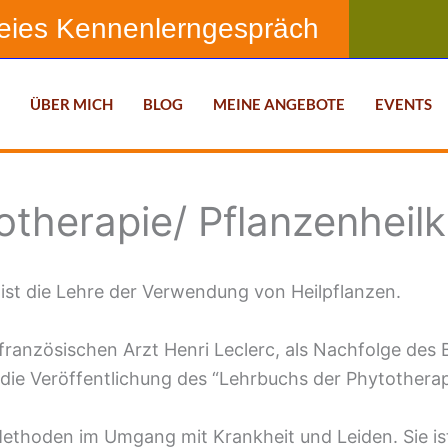
reies Kennenlerngespräch
T
ÜBER MICH
BLOG
MEINE ANGEBOTE
EVENTS
otherapie/ Pflanzenheil
ist die Lehre der Verwendung von Heilpflanzen.
ranzösischen Arzt Henri Leclerc, als Nachfolge des Be
die Veröffentlichung des “Lehrbuchs der Phytotherap
 Methoden im Umgang mit Krankheit und Leiden. Sie is