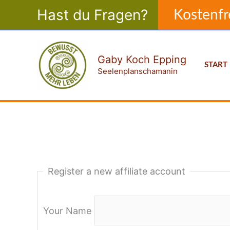
Zum
Hast du Fragen?
Kostenfr
Inhalt
springen
Gaby Koch Epping
START
Seelenplanschamanin
Register a new affiliate account
Your Name